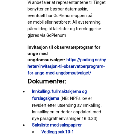
Vi anbefaler at representantene til Tinget
benytter en bærbar datamaskin,
eventuelt har
GoPlenum
-appen på
en mobil eller nettbrett.
All avstemning,
påmelding til talelister og fremleggelse
gjøres via GoPlenum
Invitasjon til observatørprogram for
unge med
ungdomsutvalget:
https://padling.no/ny
heter/invitasjon-til-observatoerprogram-
for-unge-med-ungdomsutvalget/
Dokumenter:
Innkalling, fullmaktskjema og
(NB: NPFs lov er
forslagskjema
revidert etter utsending av innkalling,
innkallingen er derfor oppdatert med
nye paragrafhenvisninger 16.3.23)
Saksliste med sakspapirer
V
edlegg sak 10-1