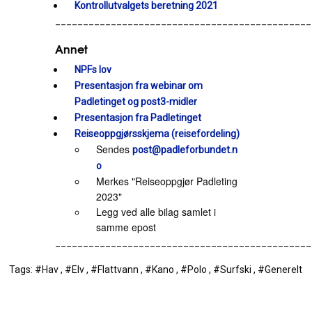
Kontrollutvalgets beretning 2021
______________________________________________
Annet
NPFs lov
Presentasjon fra webinar om
Padletinget og post3-midler
Presentasjon fra Padletinget
Reiseoppgjørsskjema (reisefordeling)
Sendes
post@padleforbundet.n
o
Merkes "Reiseoppgjør Padleting
2023"
Legg ved alle bilag samlet i
samme epost
______________________________________________
Tags: #Hav , #Elv , #Flattvann , #Kano , #Polo , #Surfski , #Generelt