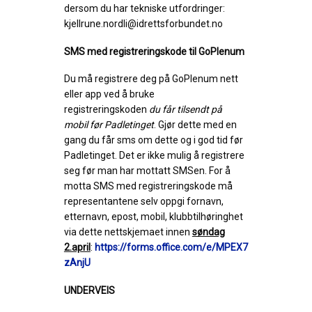
dersom du har tekniske utfordringer:
kjellrune.nordli@idrettsforbundet.no
SMS med registreringskode til GoPlenum
Du må registrer
e
deg p
å
GoPlenum
nett
eller app ved å bruke
registreringskoden
du får tilsendt på
mobil
før Padletinget
.
Gjør dette med en
gang du får
sms
om dette og i god tid før
Padletinget.
Det er
ikke mulig å registrere
seg før man har mottatt
SMSen
. For å
motta SMS med registreringskode må
representantene selv oppgi fornavn,
etternavn, epost, mobil, klubbtilhøringhet
via dette nettskjemaet innen
søndag
2.april
:
https://forms.office.com/e/MPEX7
zAnjU
UNDERVEIS