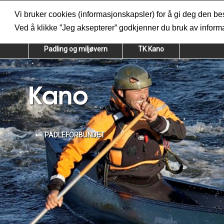
Vi bruker cookies (informasjonskapsler) for å gi deg den bes
MENY
Ved å klikke ”Jeg aksepterer” godkjenner du bruk av infor
Padling og miljøvern
TK Kano
Kano
PADLEFORBUNDET