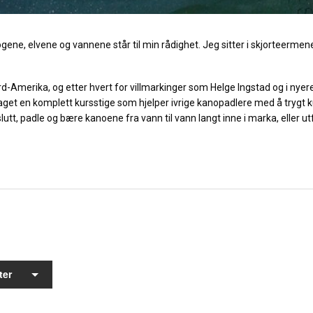
ene, elvene og vannene står til min rådighet. Jeg sitter i skjorteermene
rd-Amerika, og etter hvert for villmarkinger som Helge Ingstad og i nyer
aget en komplett kursstige som hjelper ivrige kanopadlere med å trygt
 slutt, padle og bære kanoene fra vann til vann langt inne i marka, eller
ter