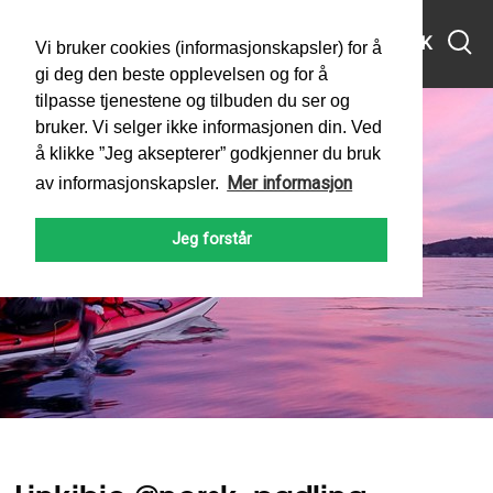
MENY
SØK
Vi bruker cookies (informasjonskapsler) for å
gi deg den beste opplevelsen og for å
tilpasse tjenestene og tilbuden du ser og
bruker. Vi selger ikke informasjonen din. Ved
å klikke ”Jeg aksepterer” godkjenner du bruk
Mer informasjon
av informasjonskapsler.
Linkibio @norsk_padling
Jeg forstår
PADLEFORBUNDET
NORGES PADLEFORBUND