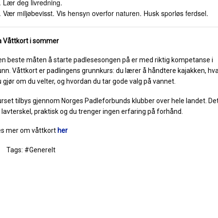
Lær deg livredning.
Vær miljøbevisst. Vis hensyn overfor naturen. Husk sporløs ferdsel.
a Våttkort i sommer
en beste måten å starte padlesesongen på er med riktig kompetanse i
nn. Våttkort er padlingens grunnkurs: du lærer å håndtere kajakken, hv
 gjør om du velter, og hvordan du tar gode valg på vannet.
rset tilbys gjennom Norges Padleforbunds klubber over hele landet. De
 lavterskel, praktisk og du trenger ingen erfaring på forhånd.
es mer om våttkort
her
Tags: #Generelt