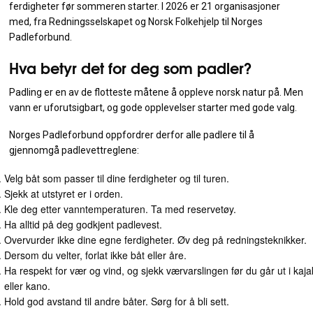
ferdigheter før sommeren starter. I 2026 er 21 organisasjoner
med, fra Redningsselskapet og Norsk Folkehjelp til Norges
Padleforbund.
Hva betyr det for deg som padler?
Padling er en av de flotteste måtene å oppleve norsk natur på. Men
vann er uforutsigbart, og gode opplevelser starter med gode valg.
Norges Padleforbund oppfordrer derfor alle padlere til å
gjennomgå padlevettreglene:
Velg båt som passer til dine ferdigheter og til turen.
Sjekk at utstyret er i orden.
Kle deg etter vanntemperaturen. Ta med reservetøy.
Ha alltid på deg godkjent padlevest.
Overvurder ikke dine egne ferdigheter. Øv deg på redningsteknikker.
Dersom du velter, forlat ikke båt eller åre.
Ha respekt for vær og vind, og sjekk værvarslingen før du går ut i kaj
eller kano.
Hold god avstand til andre båter. Sørg for å bli sett.