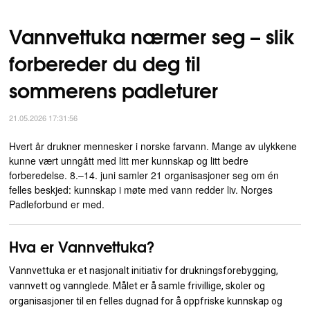
Vannvettuka nærmer seg – slik
forbereder du deg til
sommerens padleturer
21.05.2026 17:31:56
Hvert år drukner mennesker i norske farvann. Mange av ulykkene
kunne vært unngått med litt mer kunnskap og litt bedre
forberedelse. 8.–14. juni samler 21 organisasjoner seg om én
felles beskjed: kunnskap i møte med vann redder liv. Norges
Padleforbund er med.
Hva er Vannvettuka?
Vannvettuka er et nasjonalt initiativ for drukningsforebygging,
vannvett og vannglede. Målet er å samle frivillige, skoler og
organisasjoner til en felles dugnad for å oppfriske kunnskap og