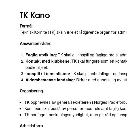
TK Kano
Formål:
Teknisk Komité (TK) skal være et rådgivende organ for admini
Ansvarsområder:
Faglig utvikling:
TK skal gi innspill og faglige råd til 
Kontakt med klubbene:
TK skal fungere som en kontakt
padlemiljøet.
Innspill til terminlisten:
TK skal gi anbefalinger og inns
Aldersbestemte landslag:
Bidrar med anbefaling av ut
Organisering:
TK oppnevnes av generalsekretæren i Norges Padleforb
Komiteen skal bestå av personer med relevant faglig kom
TK har ingen beslutningsmyndighet, men gir råd og innspi
Arbeidsform: