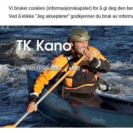
Vi bruker cookies (informasjonskapsler) for å gi deg den bes
MENY
Ved å klikke ”Jeg aksepterer” godkjenner du bruk av infor
TK Kano
PADLEFORBUNDET
KANO