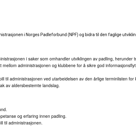
strasjonen i Norges Padleforbund (NPF) og bidra til den faglige utviklin
administrasjonen i saker som omhandler utviklingen av padling, herunder
 mellom administrasjonen og klubbene for å sikre god informasjonsflyt
pill til administrasjonen ved utarbeidelsen av den årlige terminlisten f
tak av aldersbestemte landslag.
und.
petanse og erfaring innen padling.
ll til administrasjonen.