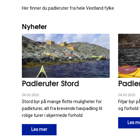
Her finner du padleruter fra hele Vestland fylke.
Nyheter
Padleruter Stord
Padler
04.05.2023
04.05.2023
Stord byr på mange flotte muligheter for
Fitjar byr
padleturer, alt fra krevende havpadling til
og forhold 
rolige turer i skjermede forhold.
Les m
Les mer