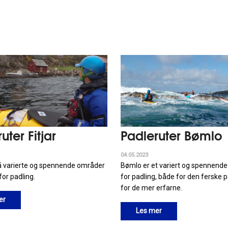
uter Fitjar
Padleruter Bømlo
04.05.2023
 på varierte og spennende områder
Bømlo er et variert og spennend
for padling.
for padling, både for den ferske 
for de mer erfarne.
er
Les mer