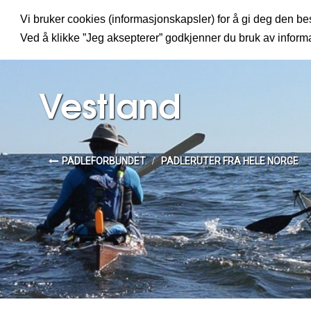
Vi bruker cookies (informasjonskapsler) for å gi deg den bes
MENY
Ved å klikke ”Jeg aksepterer” godkjenner du bruk av infor
Vestland
PADLEFORBUNDET
PADLERUTER FRA HELE NORGE