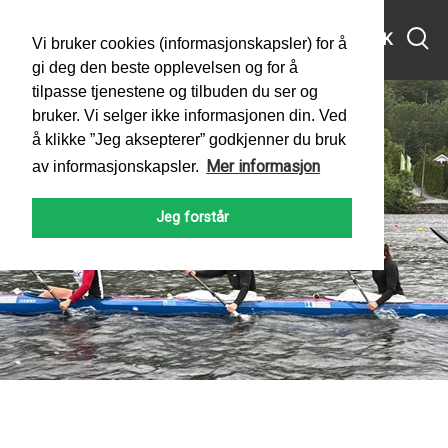
MENY
SØK
Vi bruker cookies (informasjonskapsler) for å
gi deg den beste opplevelsen og for å
tilpasse tjenestene og tilbuden du ser og
bruker. Vi selger ikke informasjonen din. Ved
å klikke ”Jeg aksepterer” godkjenner du bruk
Mer informasjon
av informasjonskapsler.
Jeg forstår
PADLEFORBUNDET
NYHETER