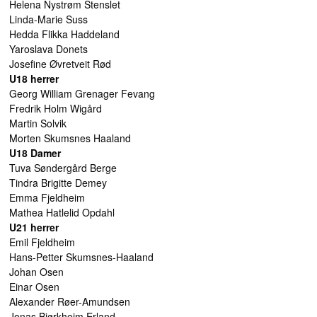
Helena Nystrøm Stenslet
Linda-Marie Suss
Hedda Flikka Haddeland
Yaroslava Donets
Josefine Øvretveit Rød
U18 herrer
Georg William Grenager Fevang
Fredrik Holm Wigård
Martin Solvik
Morten Skumsnes Haaland
U18 Damer
Tuva Søndergård Berge
Tindra Brigitte Demey
Emma Fjeldheim
Mathea Hatlelid Opdahl
U21 herrer
Emil Fjeldheim
Hans-Petter Skumsnes-Haaland
Johan Osen
Einar Osen
Alexander Røer-Amundsen
Jonas Bjørkheim Erland