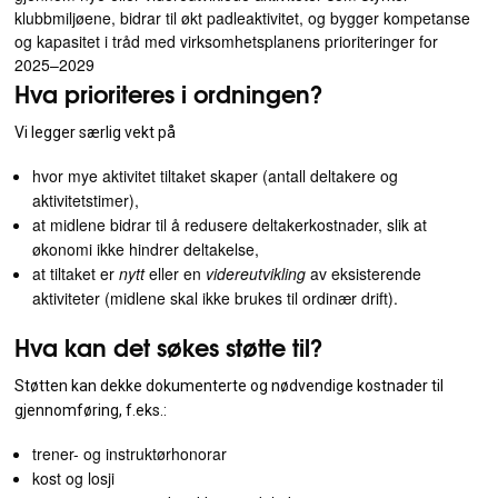
klubbmiljøene, bidrar til økt padleaktivitet, og bygger kompetanse
og kapasitet i tråd med virksomhetsplanens prioriteringer for
2025–2029
Hva prioriteres i ordningen?
Vi legger særlig vekt på
hvor mye aktivitet tiltaket skaper (antall deltakere og
aktivitetstimer),
at midlene bidrar til å redusere deltakerkostnader, slik at
økonomi ikke hindrer deltakelse,
at tiltaket er
nytt
eller en
videreutvikling
av eksisterende
aktiviteter (midlene skal ikke brukes til ordinær drift).
Hva kan det søkes støtte til?
Støtten kan dekke dokumenterte og nødvendige kostnader til
gjennomføring, f.eks.:
trener- og instruktørhonorar
kost og losji