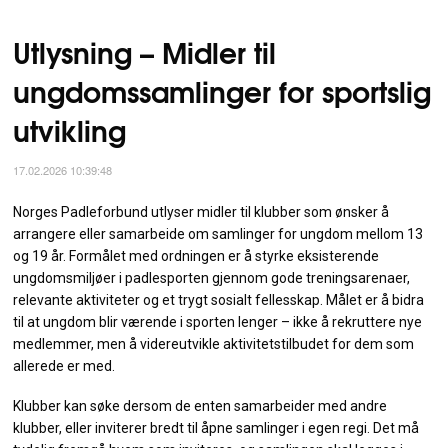
Utlysning – Midler til
ungdomssamlinger for sportslig
utvikling
17.02.2026 10:39:48
Norges Padleforbund utlyser midler til klubber som ønsker å
arrangere eller samarbeide om samlinger for ungdom mellom 13
og 19 år. Formålet med ordningen er å styrke eksisterende
ungdomsmiljøer i padlesporten gjennom gode treningsarenaer,
relevante aktiviteter og et trygt sosialt fellesskap. Målet er å bidra
til at ungdom blir værende i sporten lenger – ikke å rekruttere nye
medlemmer, men å videreutvikle aktivitetstilbudet for dem som
allerede er med.
Klubber kan søke dersom de enten samarbeider med andre
klubber, eller inviterer bredt til åpne samlinger i egen regi. Det må