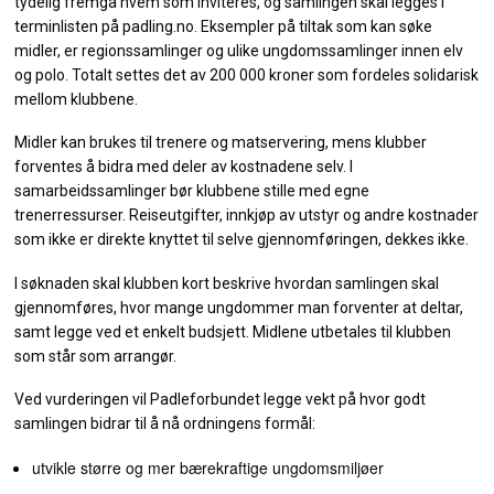
tydelig fremgå hvem som inviteres, og samlingen skal legges i
terminlisten på padling.no. Eksempler på tiltak som kan søke
midler, er regionssamlinger og ulike ungdomssamlinger innen elv
og polo. Totalt settes det av 200 000 kroner som fordeles solidarisk
mellom klubbene.
Midler kan brukes til trenere og matservering, mens klubber
forventes å bidra med deler av kostnadene selv. I
samarbeidssamlinger bør klubbene stille med egne
trenerressurser. Reiseutgifter, innkjøp av utstyr og andre kostnader
som ikke er direkte knyttet til selve gjennomføringen, dekkes ikke.
I søknaden skal klubben kort beskrive hvordan samlingen skal
gjennomføres, hvor mange ungdommer man forventer at deltar,
samt legge ved et enkelt budsjett. Midlene utbetales til klubben
som står som arrangør.
Ved vurderingen vil Padleforbundet legge vekt på hvor godt
samlingen bidrar til å nå ordningens formål:
utvikle større og mer bærekraftige ungdomsmiljøer