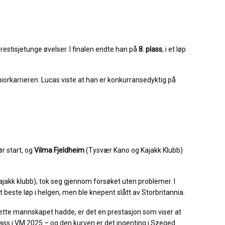
restisjetunge øvelser. I finalen endte han på
8. plass
, i et løp
seniorkarrieren. Lucas viste at han er konkurransedyktig på
r start, og
Vilma Fjeldheim
(Tysvær Kano og Kajakk Klubb)
jakk klubb), tok seg gjennom forsøket uten problemer. I
t beste løp i helgen, men ble knepent slått av Storbritannia.
 dette mannskapet hadde, er det en prestasjon som viser at
 plass i VM 2025 – og den kurven er det ingenting i Szeged