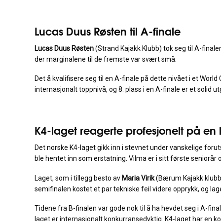
Lucas Duus Røsten til A-finale
Lucas Duus Røsten
(Strand Kajakk Klubb) tok seg til A-final
der marginalene til de fremste var svært små.
Det å kvalifisere seg til en A-finale på dette nivået i et Worl
internasjonalt toppnivå, og 8. plass i en A-finale er et solid
K4-laget reagerte profesjonelt på en
Det norske K4-laget gikk inn i stevnet under vanskelige foru
ble hentet inn som erstatning. Vilma er i sitt første seniorå
Laget, som i tillegg besto av
Maria Virik
(Bærum Kajakk klubb
semifinalen kostet et par tekniske feil videre opprykk, og lag
Tidene fra B-finalen var gode nok til å ha hevdet seg i A-f
laget er internasjonalt konkurransedyktig. K4-laget har en ko