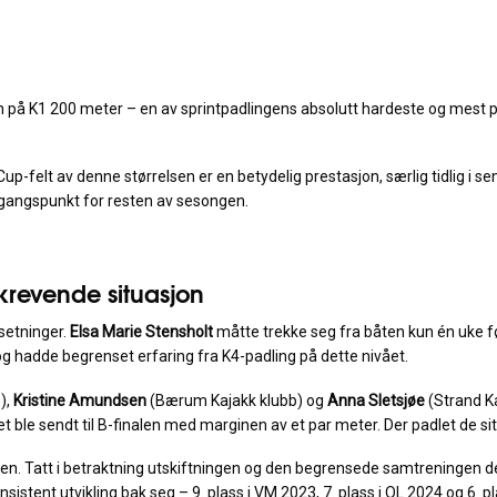
en på K1 200 meter – en av sprintpadlingens absolutt hardeste og mest p
d Cup-felt av denne størrelsen er en betydelig prestasjon, særlig tidlig i 
 utgangspunkt for resten av sesongen.
 krevende situasjon
tsetninger.
Elsa Marie Stensholt
måtte trekke seg fra båten kun én uke fø
r og hadde begrenset erfaring fra K4-padling på dette nivået.
)
,
Kristine Amundsen
(Bærum Kajakk klubb) og
Anna Sletsjøe
(Strand Ka
et ble sendt til B-finalen med marginen av et par meter. Der padlet de sit
inalen. Tatt i betraktning utskiftningen og den begrensede samtreningen
nsistent utvikling bak seg – 9. plass i VM 2023, 7. plass i OL 2024 og 6.