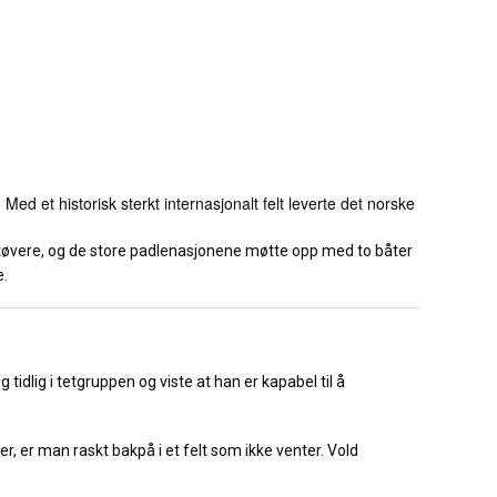
 et historisk sterkt internasjonalt felt leverte det norske
 utøvere, og de store padlenasjonene møtte opp med to båter
e.
g tidlig i tetgruppen og viste at han er kapabel til å
, er man raskt bakpå i et felt som ikke venter. Vold