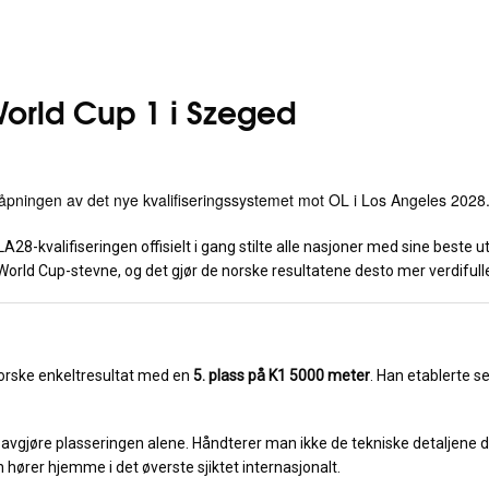
 World Cup 1 i Szeged
ingen av det nye kvalifiseringssystemet mot OL i Los Angeles 2028. Med
28-kvalifiseringen offisielt i gang stilte alle nasjoner med sine beste
World Cup-stevne, og det gjør de norske resultatene desto mer verdifull
norske enkeltresultat med en
5. plass på K1 5000 meter
. Han etablerte se
vgjøre plasseringen alene. Håndterer man ikke de tekniske detaljene der
n hører hjemme i det øverste sjiktet internasjonalt.