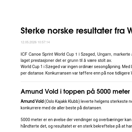
Sterke norske resultater fra
12.05.2026 10:57:14
ICF Canoe Sprint World Cup 1 i Szeged, Ungarn, markerte åpn
laget prestasjoner det er grunn til å være stolt av.
World Cup 1 i Szeged var ingen ordinær sesongåpning. Med LA
per distanse. Konkurransen var tøffere enn på noe tidligere 
Amund Vold i toppen på 5000 meter
Amund Vold
(Oslo Kajakk Klubb) leverte helgens sterkeste 
konkurrere med de aller beste på distansen.
5000 meter er en øvelse der vendinger og overbæringer kan a
håndterte det, og resultatet er en sterk bekreftelse på at ha