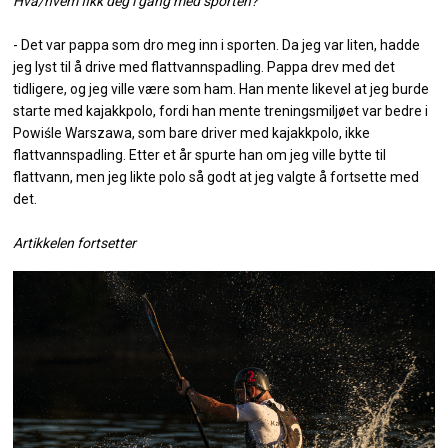
Hva/hvem fikk deg i gang med sporten?
- Det var pappa som dro meg inn i sporten. Da jeg var liten, hadde
jeg lyst til å drive med flattvannspadling. Pappa drev med det
tidligere, og jeg ville være som ham. Han mente likevel at jeg burde
starte med kajakkpolo, fordi han mente treningsmiljøet var bedre i
Powiśle Warszawa, som bare driver med kajakkpolo, ikke
flattvannspadling. Etter et år spurte han om jeg ville bytte til
flattvann, men jeg likte polo så godt at jeg valgte å fortsette med
det.
Artikkelen fortsetter