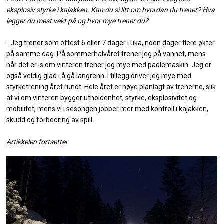
eksplosiv styrke i kajakken. Kan du si litt om hvordan du trener? Hva
legger du mest vekt på og hvor mye trener du?
- Jeg trener som oftest 6 eller 7 dager i uka, noen dager flere økter
på samme dag. På sommerhalvåret trener jeg på vannet, mens
når det er is om vinteren trener jeg mye med padlemaskin. Jeg er
også veldig glad i å gå langrenn. I tillegg driver jeg mye med
styrketrening året rundt. Hele året er nøye planlagt av trenerne, slik
at vi om vinteren bygger utholdenhet, styrke, eksplosivitet og
mobilitet, mens vi i sesongen jobber mer med kontroll i kajakken,
skudd og forbedring av spill.
Artikkelen fortsetter