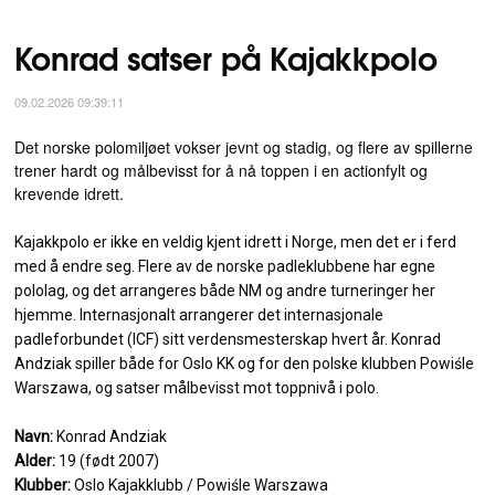
Konrad satser på Kajakkpolo
09.02.2026 09:39:11
Det norske polomiljøet vokser jevnt og stadig, og flere av spillerne
trener hardt og målbevisst for å nå toppen i en actionfylt og
krevende idrett.
Kajakkpolo er ikke en veldig kjent idrett i Norge, men det er i ferd
med å endre seg. Flere av de norske padleklubbene har egne
pololag, og det arrangeres både NM og andre turneringer her
hjemme. Internasjonalt arrangerer det internasjonale
padleforbundet (ICF) sitt verdensmesterskap hvert år. Konrad
Andziak spiller både for Oslo KK og for den polske klubben Powiśle
Warszawa, og satser målbevisst mot toppnivå i polo.
Navn:
Konrad Andziak
Alder:
19 (født 2007)
Klubber:
Oslo Kajakklubb / Powiśle Warszawa