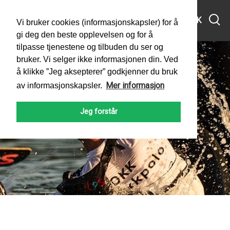
MENY
SØK
Vi bruker cookies (informasjonskapsler) for å
gi deg den beste opplevelsen og for å
tilpasse tjenestene og tilbuden du ser og
bruker. Vi selger ikke informasjonen din. Ved
å klikke ”Jeg aksepterer” godkjenner du bruk
Mer informasjon
av informasjonskapsler.
Jeg forstår
PADLEFORBUNDET
NYHETER