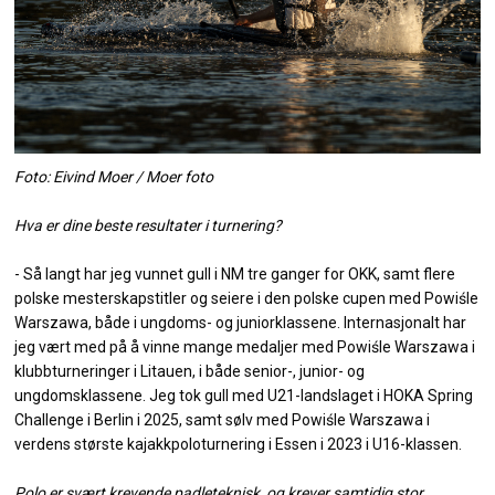
Foto: Eivind Moer / Moer foto
Hva er dine beste resultater i turnering?
- Så langt har jeg vunnet gull i NM tre ganger for OKK, samt flere
polske mesterskapstitler og seiere i den polske cupen med Powiśle
Warszawa, både i ungdoms- og juniorklassene. Internasjonalt har
jeg vært med på å vinne mange medaljer med Powiśle Warszawa i
klubbturneringer i Litauen, i både senior-, junior- og
ungdomsklassene. Jeg tok gull med U21-landslaget i HOKA Spring
Challenge i Berlin i 2025, samt sølv med Powiśle Warszawa i
verdens største kajakkpoloturnering i Essen i 2023 i U16-klassen.
Polo er svært krevende padleteknisk, og krever samtidig stor