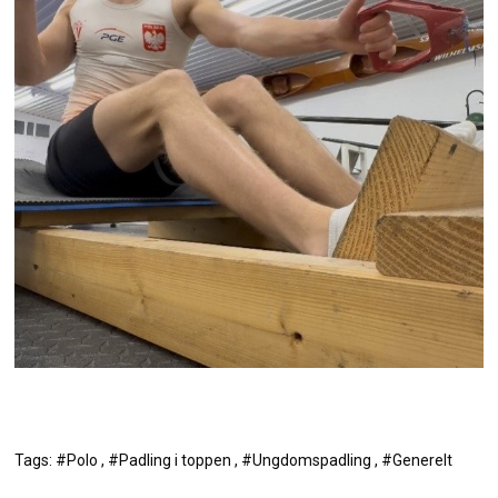
Tags: #Polo , #Padling i toppen , #Ungdomspadling , #Generelt