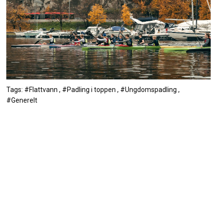
Tags: #Flattvann , #Padling i toppen , #Ungdomspadling ,
#Generelt