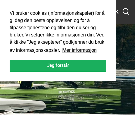
MENY
SØK
Vi bruker cookies (informasjonskapsler) for å
gi deg den beste opplevelsen og for å
tilpasse tjenestene og tilbuden du ser og
bruker. Vi selger ikke informasjonen din. Ved
å klikke ”Jeg aksepterer” godkjenner du bruk
Mer informasjon
av informasjonskapsler.
Jeg forstår
PADLEFORBUNDET
NYHETER
2025