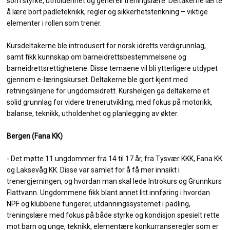
som styrke, utholdenhet og generell treningslære. Deltakerne lærte
å lære bort padleteknikk, regler og sikkerhetstenkning – viktige
elementer i rollen som trener.
Kursdeltakerne ble introdusert for norsk idretts verdigrunnlag,
samt fikk kunnskap om barneidrettsbestemmelsene og
barneidrettsrettighetene. Disse temaene vil bli ytterligere utdypet
gjennom e-læringskurset. Deltakerne ble gjort kjent med
retningslinjene for ungdomsidrett. Kurshelgen ga deltakerne et
solid grunnlag for videre trenerutvikling, med fokus på motorikk,
balanse, teknikk, utholdenhet og planlegging av økter.
Bergen (Fana KK)
- Det møtte 11 ungdommer fra 14 til 17 år, fra Tysvær KKK, Fana KK
og Laksevåg KK. Disse var samlet for å få mer innsikt i
trenergjerningen, og hvordan man skal lede Introkurs og Grunnkurs
Flattvann. Ungdommene fikk blant annet litt innføring i hvordan
NPF og klubbene fungerer, utdanningssystemet i padling,
treningslære med fokus på både styrke og kondisjon spesielt rette
mot barn og unge, teknikk, elementære konkurranseregler som er