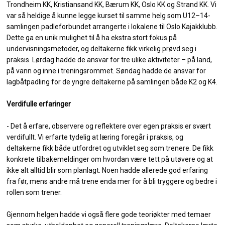
Trondheim KK, Kristiansand KK, Bærum KK, Oslo KK og Strand KK. Vi
var så heldige å kunne legge kurset til samme helg som U12–14-
samlingen padleforbundet arrangerte i lokalene til Oslo Kajakklubb.
Dette ga en unik mulighet til å ha ekstra stort fokus på
undervisningsmetoder, og deltakerne fikk virkelig prøvd seg i
praksis. Lørdag hadde de ansvar for tre ulike aktiviteter – på land,
på vann og inne i treningsrommet. Søndag hadde de ansvar for
lagbåtpadling for de yngre deltakerne på samlingen både K2 og K4.
Verdifulle erfaringer
- Det å erfare, observere og reflektere over egen praksis er svært
verdifullt. Vi erfarte tydelig at læring foregår i praksis, og
deltakerne fikk både utfordret og utviklet seg som trenere. De fikk
konkrete tilbakemeldinger om hvordan være tett på utøvere og at
ikke alt alltid blir som planlagt. Noen hadde allerede god erfaring
fra før, mens andre må trene enda mer for å bli tryggere og bedre i
rollen som trener.
Gjennom helgen hadde vi også flere gode teoriøkter med temaer