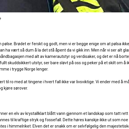
e
n pølse. Brødet er ferskt og godt, men vi er begge enige om at pølsa ikke
 kan ha vært så dum å la det stå åpent da vi gikk inn. Men når vi ser alt 
t håndbagasjen med alt av kamerautstyr og verdisaker, og det er nå bort
t skuddsikkert utstyr, ser bare sløvt på oss og peker på et skilt om å ik
hjemme i trygge Norge lenger.
rt til ro med at tingene i hvert fall ikke var livsviktige. Vi ender med å måt
og kjøre sørover.
 renner en elv av krystallklart blått vann gjennom et landskap som tatt re
annes til kraftige stryk og fossefall. Dette høres kanskje ikke ut som n
tes i himmelriket. Elven det er snakk om er selvfølgelig den majesteti