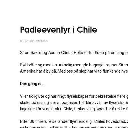
Padleeventyr i Chile
05.12.2025 08:18:07
Siren Sætre og Audun Olinus Holte er for tiden på en lang pa
Søkkvåte og med en urimelig mengde bagasje tropper Siren 
Amerika har å by på. Med oss på slep har vi to flunkende nye
Den gang ei …
Vi er tidlig ute og har ringt flyselskapet for bekreftelse fle
skuler på oss og sier at bagasjen har blir avvist av flyselskape
kajakker får vi nok tak i i Chile, tenker vi og løper for å rekke f
Etter 30 timers reise lander flyet endelig i Chiles hovedstad,
pickupen vi har leid og setter kursen sørover og regner med at 