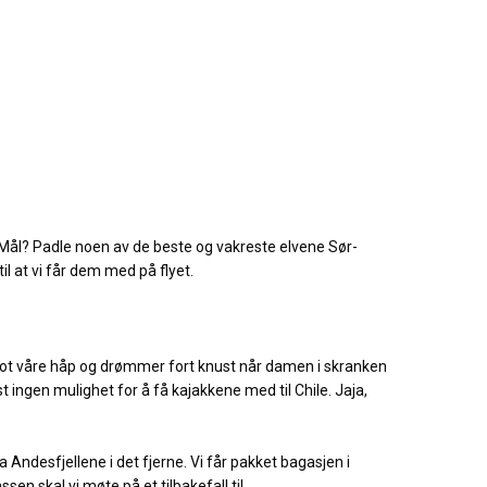
Mål? Padle noen av de beste og vakreste elvene Sør-
l at vi får dem med på flyet.
derimot våre håp og drømmer fort knust når damen i skranken
sst ingen mulighet for å få kajakkene med til Chile. Jaja,
a Andesfjellene i det fjerne. Vi får pakket bagasjen i
en skal vi møte på et tilbakefall til.