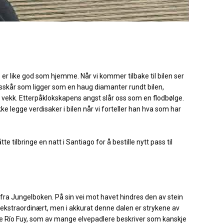
 er like god som hjemme. Når vi kommer tilbake til bilen ser
glasskår som ligger som en haug diamanter rundt bilen,
e vekk. Etterpåklokskapens angst slår oss som en flodbølge.
ke legge verdisaker i bilen når vi forteller han hva som har
te tilbringe en natt i Santiago for å bestille nytt pass til
tt fra Jungelboken. På sin vei mot havet hindres den av stein
oe ekstraordinært, men i akkurat denne dalen er strykene av
ske Río Fuy, som av mange elvepadlere beskriver som kanskje