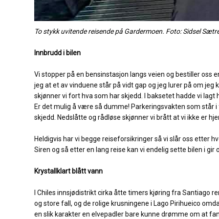
To stykk uvitende reisende på Gardermoen. Foto: Sidsel Sætr
Innbrudd i bilen
Vi stopper på en bensinstasjon langs veien og bestiller oss e
jeg at et av vinduene står på vidt gap og jeg lurer på om jeg
skjønner vi fort hva som har skjedd. I baksetet hadde vi lag
Er det mulig å være så dumme! Parkeringsvakten som står i full
skjedd. Nedslåtte og rådløse skjønner vi brått at vi ikke er 
Heldigvis har vi begge reiseforsikringer så vi slår oss etter hve
Siren og så etter en lang reise kan vi endelig sette bilen i gir 
Krystallklart blått vann
I Chiles innsjødistrikt cirka åtte timers kjøring fra Santiago
og store fall, og de rolige krusningene i Lago Pirihueico omd
en slik karakter en elvepadler bare kunne drømme om at fan