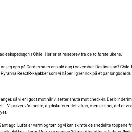
dleekspedisjon i Chile. Her er et reisebrev fra de to første ukene.
og jeg opp på Gardermoen en kald dag i november. Destinasjon? Chile. 
 Pyranha ReactR-kajakker som vi håper ligner nok på et par longboards ti
re ganger, så vi er i godt mot når vi setter snuta mot check-in. Der blir 
t ... Vi prøver vårt beste, og diskuterer det vi kan, men akk nei, det er vi
lyet.
 Santiago. Lufta er varm og tørr, og vi kan skimte de snødekte toppene fr
vår ulykke er forbi. Men ikke engang 20 minutter etter vi forlater flyplass