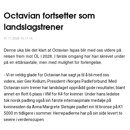
Octavian fortsetter som
landslagstrener
07.11.2025 10:11:16
Denne uka ble det klart at Octavian Ispas blir med oss videre på
reisen frem mot OL i 2028. I første omgang har han skrevet under
på en ettårsavtale, men med mulighet for forlengelse.
- Vi er veldig glade for Octavian har sagt ja til å bli med oss
videre, sier Geir Kvillum, President i Norges Padleforbund. Med
Octavian som trener har landslaget oppnådd gode resultater, blant
annet en flott 6.plass i VM for K4 for kvinner. Under hans ledelse
tok norsk padling også sin første internasjonale medalje på
kvinnesiden da Anna Margrete Sletsjøe padlet inn til bronse på K1
5000 m tidligere i sommer. Herrepadlerne har på sin side levert to
seiere i verdenscupen.