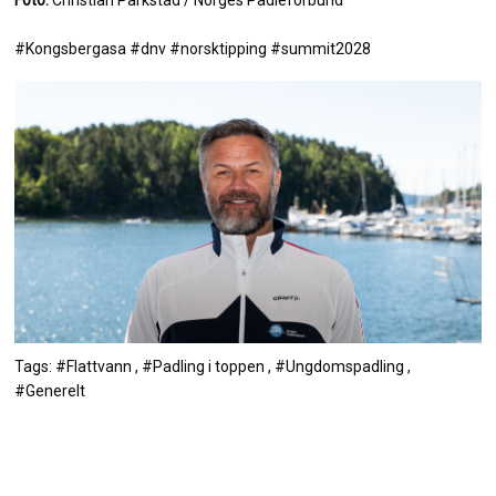
Foto:
Christian Parkstad / Norges Padleforbund
#Kongsbergasa #dnv #norsktipping #summit2028
Tags: #Flattvann , #Padling i toppen , #Ungdomspadling ,
#Generelt