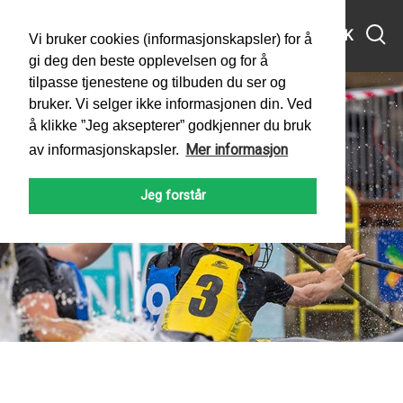
MENY
SØK
Vi bruker cookies (informasjonskapsler) for å
gi deg den beste opplevelsen og for å
tilpasse tjenestene og tilbuden du ser og
bruker. Vi selger ikke informasjonen din. Ved
å klikke ”Jeg aksepterer” godkjenner du bruk
Mer informasjon
av informasjonskapsler.
Jeg forstår
PADLEFORBUNDET
NYHETER
2025