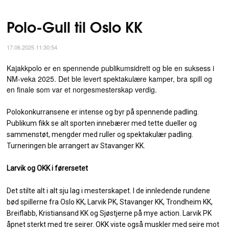
Polo-Gull til Oslo KK
17.06.2025 11:30:54
Kajakkpolo er en spennende publikumsidrett og ble en suksess i
NM-veka 2025. Det ble levert spektakulære kamper, bra spill og
en finale som var et norgesmesterskap verdig.
Polokonkurransene er intense og byr på spennende padling.
Publikum fikk se alt sporten innebærer med tette dueller og
sammenstøt, mengder med ruller og spektakulær padling.
Turneringen ble arrangert av Stavanger KK.
Larvik og OKK i førersetet
Det stilte alt i alt sju lag i mesterskapet. I de innledende rundene
bød spillerne fra Oslo KK, Larvik PK, Stavanger KK, Trondheim KK,
Breiflabb, Kristiansand KK og Sjøstjerne på mye action. Larvik PK
åpnet sterkt med tre seirer. OKK viste også muskler med seire mot