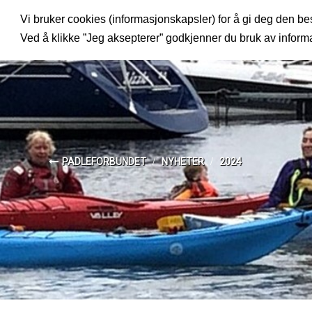
Vi bruker cookies (informasjonskapsler) for å gi deg den bes
MENY
Ved å klikke ”Jeg aksepterer” godkjenner du bruk av infor
PADLEFORBUNDET
NYHETER
2024