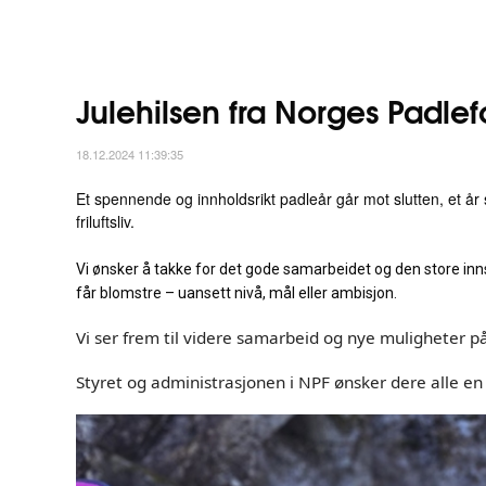
Julehilsen fra Norges Padle
18.12.2024 11:39:35
Et spennende og innholdsrikt padleår går mot slutten, et å
friluftsliv.
Vi ønsker å takke for det gode samarbeidet og den store in
får blomstre – uansett nivå, mål eller ambisjon.
Vi ser frem til videre samarbeid og nye muligheter 
Styret og administrasjonen i NPF ønsker dere alle en 