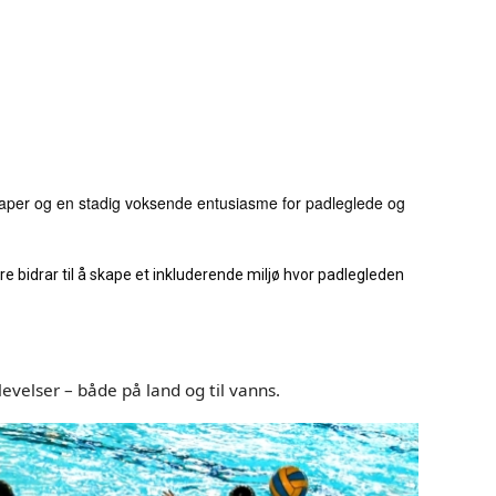
skaper og en stadig voksende entusiasme for padleglede og
bidrar til å skape et inkluderende miljø hvor padlegleden
plevelser – både på land og til vanns.