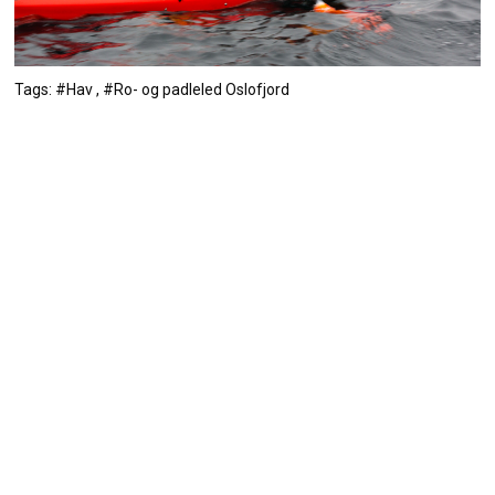
Tags: #Hav , #Ro- og padleled Oslofjord