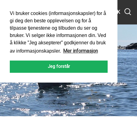
MENY
SØK
Vi bruker cookies (informasjonskapsler) for å
gi deg den beste opplevelsen og for å
tilpasse tjenestene og tilbuden du ser og
bruker. Vi selger ikke informasjonen din. Ved
å klikke ”Jeg aksepterer” godkjenner du bruk
Mer informasjon
av informasjonskapsler.
Jeg forstår
PADLEFORBUNDET
NYHETER
2023