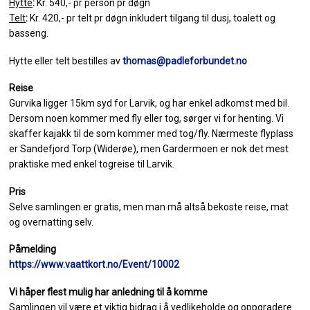
Hytte
:
Kr. 540,- pr person pr døgn
Telt
:
Kr. 420,- pr telt pr døgn inkludert tilgang til dusj, toalett og
basseng.
Hytte eller telt bestilles av
thomas@padleforbundet.no
Reise
Gurvika ligger 15km syd for Larvik, og har enkel adkomst med bil.
Dersom noen kommer med fly eller tog, sørger vi for henting. Vi
skaffer kajakk til de som kommer med tog/fly. Nærmeste flyplass
er Sandefjord Torp (Widerøe), men Gardermoen er nok det mest
praktiske med enkel togreise til Larvik.
Pris
Selve samlingen er gratis, men man må altså bekoste reise, mat
og overnatting selv.
Påmelding
https://www.vaattkort.no/Event/10002
Vi håper flest mulig har anledning til å komme
Samlingen vil være et viktig bidrag i å vedlikeholde og oppgradere