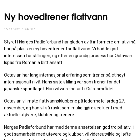
Ny hovedtrener flattvann
15.11.2021 13:48:07
Styret I Norges Padleforbund har gleden av å informere om at vi nå
har på plass en ny hovedtrener for flattvann. Vi hadde god
interessen for stillingen, og etter en grundig prosess har Octavian
Ispas fra Romania blitt ansatt.
Octavian har lang internasjonal erfaring som trener på et høyt
internasjonalt nivå. Hans siste stilling var som trener for det
japanske sprintlaget. Han vil være bosatt i Oslo-området.
Octavian vil møte flattvannsklubbene på ledermøte lørdag 27.
november, og han vil så raskt som mulig gjøre seg kjent med
aktuelle utøvere, klubber og trenere.
Norges Padleforbund har med denne ansettelsen god tro på at vi, i
godt samarbeid med utøvere og klubber, vil videreutvikle og løfte