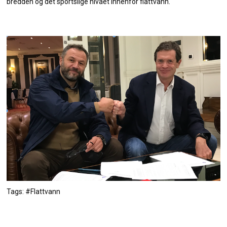
bredden og det sportslige nivået innenfor flattvann.
Tags: #Flattvann