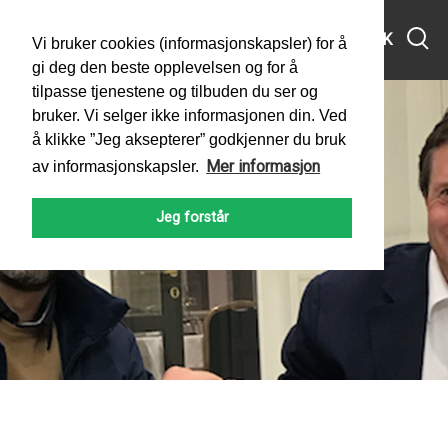
MENY
SØK
Vi bruker cookies (informasjonskapsler) for å
gi deg den beste opplevelsen og for å
tilpasse tjenestene og tilbuden du ser og
bruker. Vi selger ikke informasjonen din. Ved
å klikke ”Jeg aksepterer” godkjenner du bruk
Mer informasjon
av informasjonskapsler.
Jeg forstår
PADLEFORBUNDET
NYHETER
2022