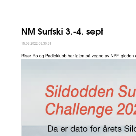
NM Surfski 3.-4. sept
15.08.2022 08:30:31
Risør Ro og Padleklubb har igjen på vegne av NPF, gleden av