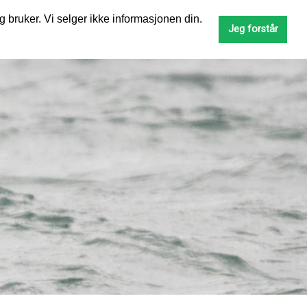
g bruker. Vi selger ikke informasjonen din.
SØK
Jeg forstår