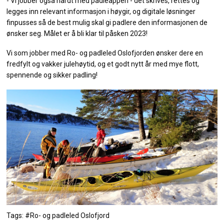
- Vi jobber også hardt med padleappen - det skrives, rettes og
legges inn relevant informasjon i høygir, og digitale løsninger
finpusses så de best mulig skal gi padlere den informasjonen de
ønsker seg. Målet er å bli klar til påsken 2023!
Vi som jobber med Ro- og padleled Oslofjorden ønsker dere en
fredfylt og vakker julehøytid, og et godt nytt år med mye flott,
spennende og sikker padling!
Tags: #Ro- og padleled Oslofjord