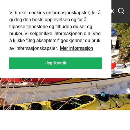
MENY
SØK
Vi bruker cookies (informasjonskapsler) for å
gi deg den beste opplevelsen og for å
tilpasse tjenestene og tilbuden du ser og
bruker. Vi selger ikke informasjonen din. Ved
å klikke ”Jeg aksepterer” godkjenner du bruk
Mer informasjon
av informasjonskapsler.
Jeg forstår
PADLEFORBUNDET
NYHETER
2022