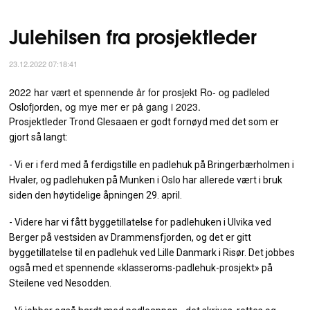
Julehilsen fra prosjektleder
23.12.2022 07:18:41
2022 har vært et spennende år for prosjekt Ro- og padleled
Oslofjorden, og mye mer er på gang i 2023.
Prosjektleder Trond Glesaaen er godt fornøyd med det som er
gjort så langt:
- Vi er i ferd med å ferdigstille en padlehuk på Bringerbærholmen i
Hvaler, og padlehuken på Munken i Oslo har allerede vært i bruk
siden den høytidelige åpningen 29. april.
- Videre har vi fått byggetillatelse for padlehuken i Ulvika ved
Berger på vestsiden av Drammensfjorden, og det er gitt
byggetillatelse til en padlehuk ved Lille Danmark i Risør. Det jobbes
også med et spennende «klasseroms-padlehuk-prosjekt» på
Steilene ved Nesodden.