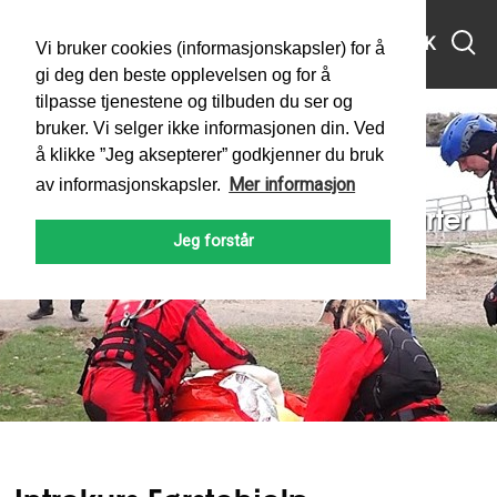
MENY
SØK
Vi bruker cookies (informasjonskapsler) for å
gi deg den beste opplevelsen og for å
tilpasse tjenestene og tilbuden du ser og
bruker. Vi selger ikke informasjonen din. Ved
å klikke ”Jeg aksepterer” godkjenner du bruk
Mer informasjon
av informasjonskapsler.
Introkurs Førstehjelp m/hjertestarter
Jeg forstår
PADLEFORBUNDET
LIVREDNING