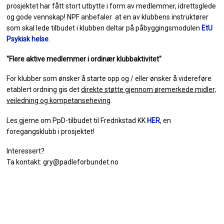
prosjektet har fått stort utbytte i form av medlemmer, idrettsglede
og gode vennskap! NPF anbefaler at en av klubbens instruktører
som skal lede tilbudet i klubben deltar på påbyggingsmodulen
EtU
Psykisk helse
.
"Flere aktive medlemmer i ordinær klubbaktivitet"
For klubber som ønsker å starte opp og / eller ønsker å videreføre
etablert ordning gis det
direkte støtte gjennom øremerkede midler,
veiledning og kompetanseheving
.
Les gjerne om PpD-tilbudet til Fredrikstad KK
HER
, en
foregangsklubb i prosjektet!
Interessert?
Ta kontakt: gry@padleforbundet.no