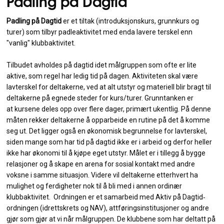
Padling på Dagtid
Padling på Dagtid
er et tiltak (introduksjonskurs, grunnkurs og
turer) som tilbyr padleaktivitet med enda lavere terskel enn
"vanlig" klubbaktivitet.
Tilbudet avholdes på dagtid idet målgruppen som ofte er lite
aktive, som regel har ledig tid på dagen. Aktiviteten skal være
lavterskel for deltakerne, ved at alt utstyr og materiell blir bragt til
deltakerne på egnede steder for kurs/turer. Grunntanken er
at kursene deles opp over flere dager, primært ukentlig. På denne
måten rekker deltakerne å opparbeide en rutine på det å komme
seg ut. Det ligger også en økonomisk begrunnelse for lavterskel,
siden mange som har tid på dagtid ikke er i arbeid og derfor heller
ikke har økonomi til å kjøpe eget utstyr. Målet er i tillegg å bygge
relasjoner og å skape en arena for sosial kontakt med andre
voksne i samme situasjon. Videre vil deltakerne etterhvert ha
mulighet og ferdigheter nok til å bli med i annen ordinær
klubbaktivitet. Ordningen er et samarbeid med Aktiv på Dagtid‐
ordningen (idrettskrets og NAV), attføringsinstitusjoner og andre
gjør som gjør at vi når målgruppen. De klubbene som har deltatt på