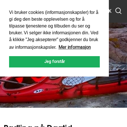
MENY
SØK
Vi bruker cookies (informasjonskapsler) for å
gi deg den beste opplevelsen og for å
tilpasse tjenestene og tilbuden du ser og
bruker. Vi selger ikke informasjonen din. Ved
å klikke ”Jeg aksepterer” godkjenner du bruk
Mer informasjon
av informasjonskapsler.
Padling på Dagtid
Jeg forstår
PADLEFORBUNDET
KLUBBER