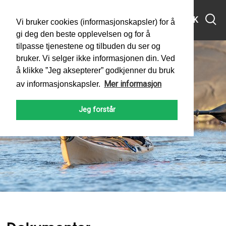
MENY
SØK
Vi bruker cookies (informasjonskapsler) for å
gi deg den beste opplevelsen og for å
tilpasse tjenestene og tilbuden du ser og
bruker. Vi selger ikke informasjonen din. Ved
å klikke ”Jeg aksepterer” godkjenner du bruk
Mer informasjon
av informasjonskapsler.
Dokumenter
Jeg forstår
PADLEFORBUNDET
HELSE, MILJØ OG SIKKERHET