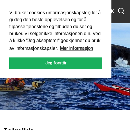
MENY
SØK
Vi bruker cookies (informasjonskapsler) for å
gi deg den beste opplevelsen og for å
tilpasse tjenestene og tilbuden du ser og
bruker. Vi selger ikke informasjonen din. Ved
å klikke ”Jeg aksepterer” godkjenner du bruk
Mer informasjon
av informasjonskapsler.
Teknikk
Jeg forstår
PADLEFORBUNDET
HAV